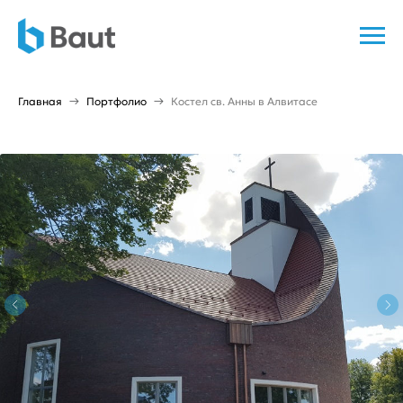
Главная
Портфолио
Костел св. Анны в Алвитасе