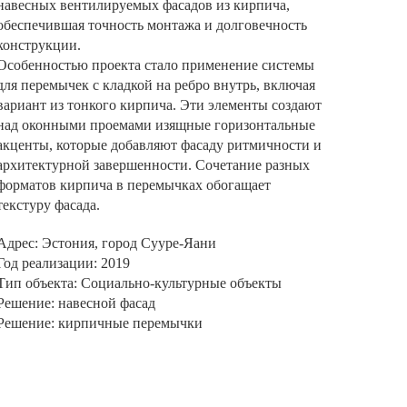
навесных вентилируемых фасадов из кирпича,
обеспечившая точность монтажа и долговечность
конструкции.
Особенностью проекта стало применение системы
для перемычек с кладкой на ребро внутрь, включая
вариант из тонкого кирпича. Эти элементы создают
над оконными проемами изящные горизонтальные
акценты, которые добавляют фасаду ритмичности и
архитектурной завершенности. Сочетание разных
форматов кирпича в перемычках обогащает
текстуру фасада.
Адрес: Эстония, город Сууре-Яани
Год реализации: 2019
Тип объекта: Социально-культурные объекты
Решение: навесной фасад
Решение: кирпичные перемычки