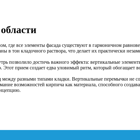
 области
чом, где все элементы фасада существуют в гармоничном равнов
ы в тон кладочного раствора, что делает их практически незам
трь позволило достичь важного эффекта: вертикальные элементы
Этот прием создает едва уловимый ритм, который обогащает вос
 между разными типами кладки. Вертикальные перемычки не созд
мание возможностей кирпича как материала, способного создава
онцепцию.