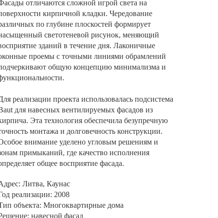
Фасады отличаются сложной игрой света на
поверхности кирпичной кладки. Чередование
различных по глубине плоскостей формирует
насыщенный светотеневой рисунок, меняющий
восприятие зданий в течение дня. Лаконичные
оконные проемы с точными линиями обрамлений
подчеркивают общую концепцию минимализма и
функциональности.
Для реализации проекта использовалась подсистема
Baut для навесных вентилируемых фасадов из
кирпича. Эта технология обеспечила безупречную
точность монтажа и долговечность конструкции.
Особое внимание уделено угловым решениям и
зонам примыканий, где качество исполнения
определяет общее восприятие фасада.
Адрес: Литва, Каунас
Год реализации: 2008
Тип объекта: Многоквартирные дома
Решение: навесной фасад