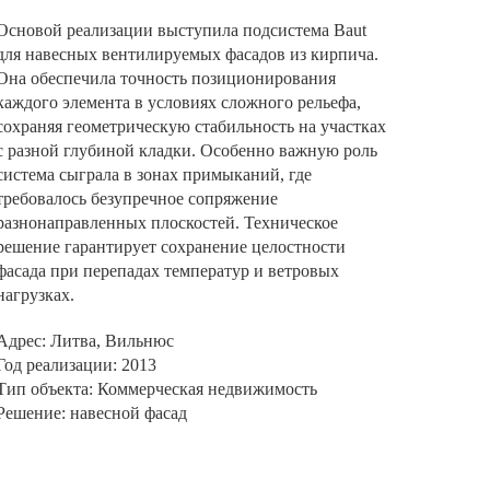
Основой реализации выступила подсистема Baut
для навесных вентилируемых фасадов из кирпича.
Она обеспечила точность позиционирования
каждого элемента в условиях сложного рельефа,
сохраняя геометрическую стабильность на участках
с разной глубиной кладки. Особенно важную роль
система сыграла в зонах примыканий, где
требовалось безупречное сопряжение
разнонаправленных плоскостей. Техническое
решение гарантирует сохранение целостности
фасада при перепадах температур и ветровых
нагрузках.
Адрес: Литва, Вильнюс
Год реализации: 2013
Тип объекта: Коммерческая недвижимость
Решение: навесной фасад