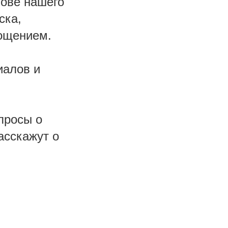
нове нашего
ска,
лощением.
иалов и
просы о
асскажут о