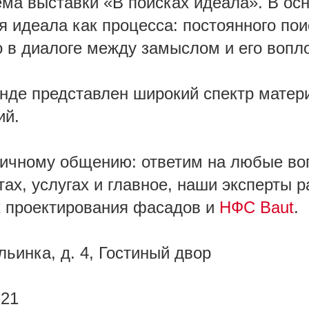
ема выставки «В поисках идеала». В ос
 идеала как процесса: постоянного пои
 в диалоге между замыслом и его воп
нде представлен широкий спектр матер
ий.
ичному общению: ответим на любые во
ах, услугах и главное, наши эксперты р
 проектирования фасадов и
НФС Baut
.
льинка, д. 4, Гостиный двор
-21