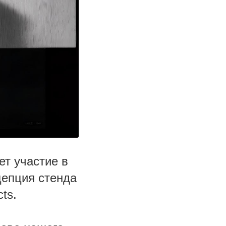
ет участие в
епция стенда
ts.