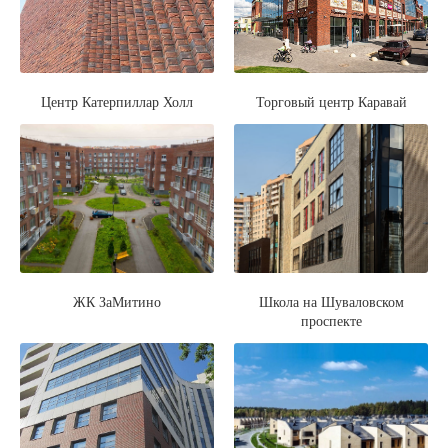
Центр Катерпиллар Холл
Торговый центр Каравай
ЖК ЗаМитино
Школа на Шуваловском
проспекте